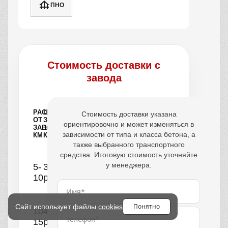
ПНО
Стоимость доставки с
завода
РАССТОЯНИЕ
ЦЕНА
Стоимость доставки указана
ОТ
ЗА
ориентировочно и может изменяться в
ЗАВОДА,
1
зависимости от типа и класса бетона, а
КМ
КУБ
также выбранного транспортного
средства. Итоговую стоимость уточняйте
у менеджера.
5-
390
10
руб.
Понятно
Сайт использует файлы
cookies
10-
440
15
руб.