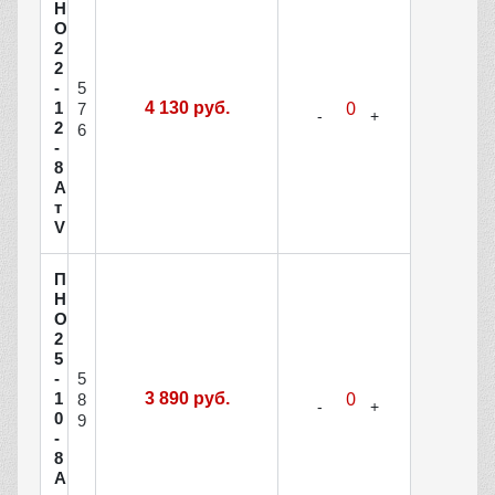
Н
О
2
2
5
-
1
4 130 руб.
7
2
6
-
8
А
т
V
П
Н
О
2
5
5
-
1
3 890 руб.
8
0
9
-
8
А