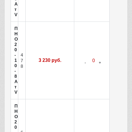
А
т
V
П
Н
О
2
0
4
-
1
3 230 руб.
7
0
8
-
8
А
т
V
П
Н
О
2
0