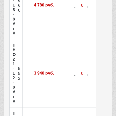
6
-
1
4 780 руб.
6
5
0
-
8
А
т
V
П
Н
О
2
1
5
-
1
3 940 руб.
5
2
2
-
8
А
т
V
П