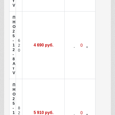
т
V
П
Н
О
2
5
6
-
1
4 690 руб.
2
2
0
-
8
А
т
V
П
Н
О
2
5
8
-
1
5 910 руб.
2