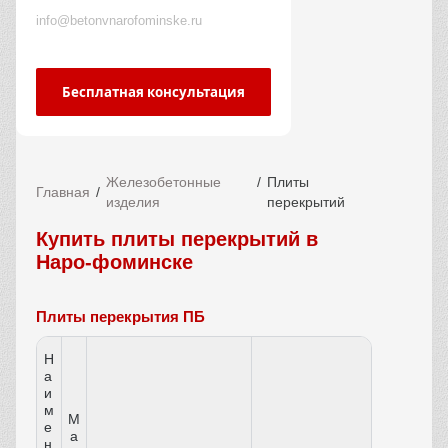
info@betonvnarofominske.ru
Бесплатная консультация
Железобетонные
Плиты
Главная
изделия
перекрытий
Купить плиты перекрытий в
Наро-фоминске
Плиты перекрытия ПБ
Н
а
и
м
М
е
а
н