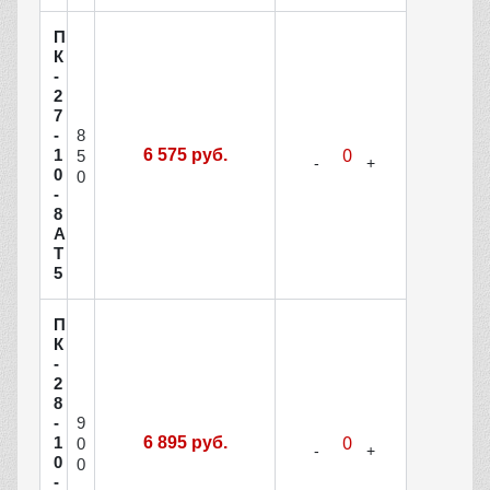
П
К
-
2
7
8
-
1
6 575 руб.
5
0
0
-
8
А
Т
5
П
К
-
2
8
9
-
1
6 895 руб.
0
0
0
-