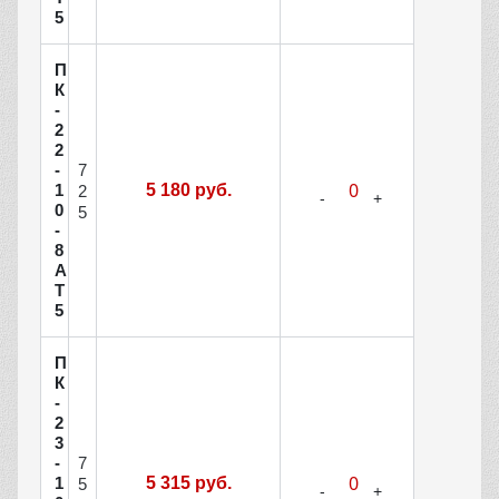
5
П
К
-
2
2
7
-
1
5 180 руб.
2
0
5
-
8
А
Т
5
П
К
-
2
3
7
-
1
5 315 руб.
5