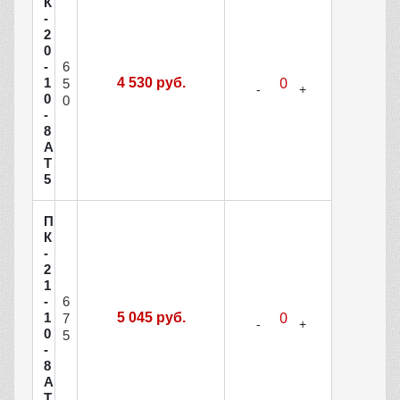
К
-
2
0
6
-
1
4 530 руб.
5
0
0
-
8
А
Т
5
П
К
-
2
1
6
-
1
5 045 руб.
7
0
5
-
8
А
Т