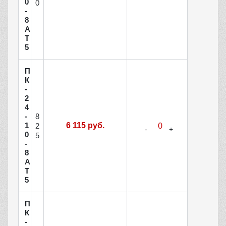
0
0
-
8
А
Т
5
П
К
-
2
4
8
-
1
6 115 руб.
2
0
5
-
8
А
Т
5
П
К
-