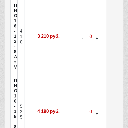
П
Н
О
1
6
4
-
1
3 210 руб.
1
2
0
-
8
А
т
V
П
Н
О
1
6
5
-
1
4 190 руб.
2
5
5
-
8