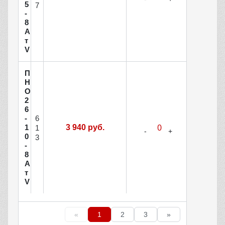
5
7
-
8
А
т
V
П
Н
О
2
6
6
-
1
3 940 руб.
1
0
3
-
8
А
т
V
«
1
2
3
»