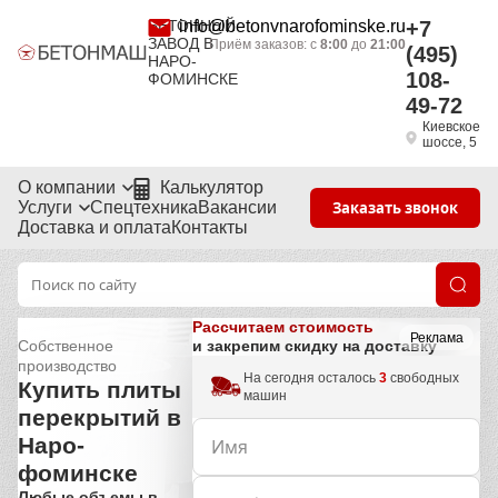
БЕТОННЫЙ
info@betonvnarofominske.ru
+7
ЗАВОД В
Приём заказов: с
8:00
до
21:00
(495)
НАРО-
108-
ФОМИНСКЕ
49-72
Киевское
шоссе, 5
О компании
Калькулятор
Услуги
Спецтехника
Вакансии
Заказать звонок
Доставка и оплата
Контакты
Рассчитаем стоимость
Реклама
Собственное
и закрепим скидку на доставку
производство
На сегодня осталось
3
свободных
Купить плиты
машин
перекрытий в
Наро-
фоминске
Любые объемы в