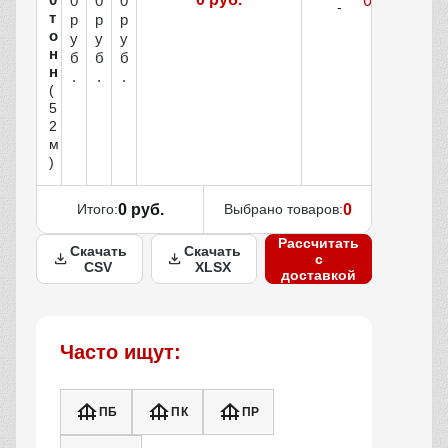
0
0
0
т
р
р
р
о
у
у
у
н
б
б
б
н
.
.
.
(
5
2
м
)
Итого:
0 руб.
Выбрано товаров:
0
Рассчитать
Скачать
Скачать
с
CSV
XLSX
доставкой
Часто ищут:
ПБ
ПК
ПР