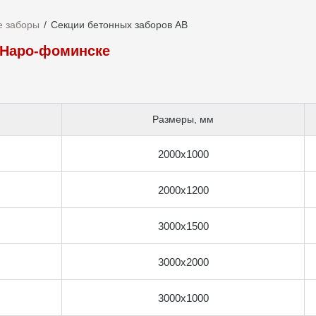
е заборы
Секции бетонных заборов АВ
 Наро-фоминске
Размеры, мм
2000​x1000​
2000​x1200​
3000​x1500​
3000​x2000​
3000x1000