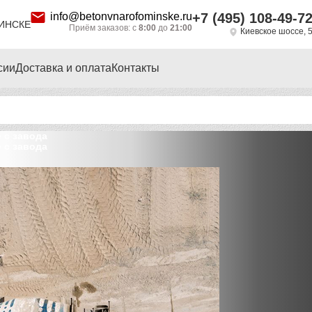
info@betonvnarofominske.ru
+7 (495) 108-49-7
ИНСКЕ
Приём заказов: с
8:00
до
21:00
Киевское шоссе, 
сии
Доставка и оплата
Контакты
 с завода
 с завода