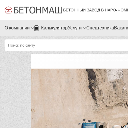
БЕТОННЫЙ ЗАВОД В НАРО-ФОМ
О компании
Калькулятор
Услуги
Спецтехника
Вакан
Секции бетонных заборов АВ в Наро-фоминске
Секции бетонных заборов АВ в Наро-фоминске