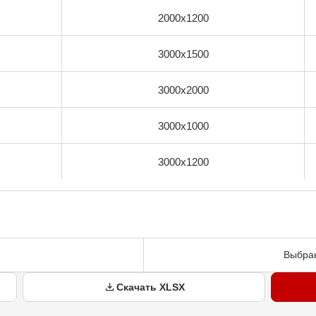
2000​x1200​
3000​x1500​
3000​x2000​
3000​x1000​
3000x1200
Выбран
Скачать XLSX